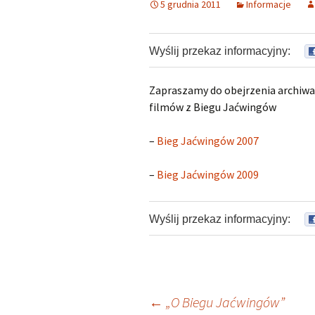
5 grudnia 2011
Informacje
XXI Bieg J
Wyślij przekaz informacyjny:
XX Bieg Ja
XIX Bieg J
Zapraszamy do obejrzenia archiw
filmów z Biegu Jaćwingów
Pozostałe l
–
Bieg Jaćwingów 2007
Zwycięzcy 
głównego
–
Bieg Jaćwingów 2009
Wyślij przekaz informacyjny:
Nawigacja
←
„O Biegu Jaćwingów”