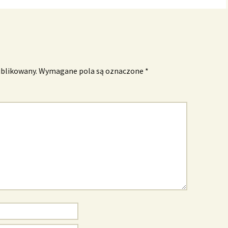
Galeria 1986
Galeria 1985
Galeria 1984
ublikowany.
Wymagane pola są oznaczone
*
Galeria 1983
Galeria 1982
Galeria 1981
Galeria 1980
Galeria 1979