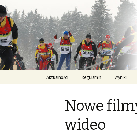
Oficjalna strona Biegu Jaćwing
Bieg Jaćwi
Przejdź
Aktualności
Regulamin
Wyniki
do
treści
PL – Regulamin Bieg
XXVI Bieg 
Jaćwingów
Nowe film
XXV Bieg J
XXIV Bieg 
wideo
XXII Bieg 