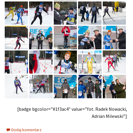
[badge bgcolor=”#1f3ac4″ value=”fot. Radek Nowacki,
Adrian Milewski”]
Dodaj komentarz