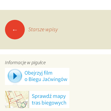
Nawigacja
←
Starsze wpisy
po
wpisach
Informacje w pigułce