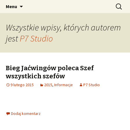
Oficjalna strona Biegu Jaćwingów w Gołdapi
Przejdź
Szukaj:
Bieg Jaćwingów – oficjalna
Menu
do
– zapowiedzi, historia, galerie, wyniki,
strona OSiR
treści
regulaminy, mapy
Wszystkie wpisy, których autorem
jest
P7 Studio
Bieg Jaćwingów poleca Szef
wszystkich szefów
9 lutego 2015
2015
,
Informacje
P7 Studio
Dodaj komentarz