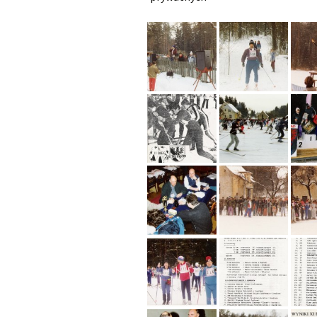
XXI Bieg J
XX Bieg Ja
XIX Bieg J
Pozostałe l
Zwycięzcy 
głównego