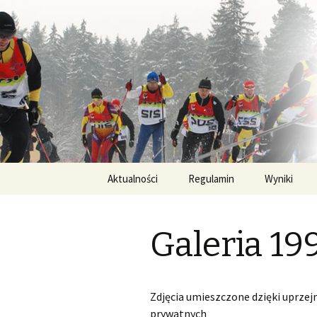
Oficjalna strona Biegu Jaćwing
Bieg Jaćwi
Przejdź
Aktualności
Regulamin
Wyniki
do
treści
PL – Regulamin Bieg
XXVI Bieg 
Jaćwingów
Galeria 19
XXV Bieg J
XXIV Bieg 
Zdjęcia umieszczone dzięki uprze
XXII Bieg 
prywatnych