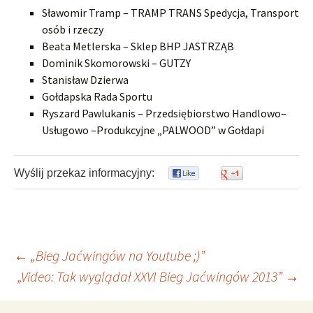
Sławomir Tramp – TRAMP TRANS Spedycja, Transport
osób i rzeczy
Beata Metlerska – Sklep BHP JASTRZĄB
Dominik Skomorowski – GUTZY
Stanisław Dzierwa
Gołdapska Rada Sportu
Ryszard Pawlukanis – Przedsiębiorstwo Handlowo–
Usługowo –Produkcyjne „PALWOOD” w Gołdapi
Wyślij przekaz informacyjny:
0
0
Nawigacja
←
„Bieg Jaćwingów na Youtube ;)”
„Video: Tak wyglądał XXVI Bieg Jaćwingów 2013”
→
wpisu