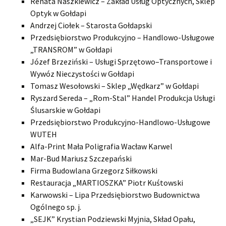
Renata Naszkiewicz – Zakład Usług Optycznych, Sklep
Optyk w Gołdapi
Andrzej Ciołek – Starosta Gołdapski
Przedsiębiorstwo Produkcyjno – Handlowo-Usługowe
„TRANSROM” w Gołdapi
Józef Brzeziński – Usługi Sprzętowo–Transportowe i
Wywóz Nieczystości w Gołdapi
Tomasz Wesołowski – Sklep „Wędkarz” w Gołdapi
Ryszard Sereda – „Rom-Stal” Handel Produkcja Usługi
Ślusarskie w Gołdapi
Przedsiębiorstwo Produkcyjno-Handlowo-Usługowe
WUTEH
Alfa-Print Mała Poligrafia Wacław Karwel
Mar-Bud Mariusz Szczepański
Firma Budowlana Grzegorz Siłkowski
Restauracja „MARTIOSZKA” Piotr Kuśtowski
Karwowski – Lipa Przedsiębiorstwo Budownictwa
Ogólnego sp. j.
„SEJK” Krystian Podziewski Myjnia, Skład Opału,